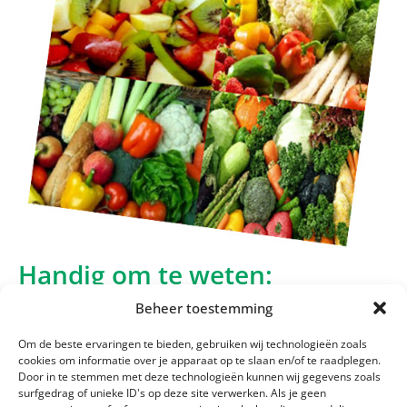
Handig om te weten:
Beheer toestemming
Waarom een BRC-certificering?
Wat betekent HACCP?
Om de beste ervaringen te bieden, gebruiken wij technologieën zoals
Wat is food defense?
cookies om informatie over je apparaat op te slaan en/of te raadplegen.
Door in te stemmen met deze technologieën kunnen wij gegevens zoals
surfgedrag of unieke ID's op deze site verwerken. Als je geen